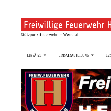
Skip
to
content
Freiwillige Feuerwehr
Stützpunktfeuerwehr im Werratal
EINSÄTZE
EINSATZABTEILUNG
12