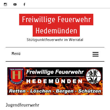
Skip
to
content
Freiwillige Feuerwehr
Hedemünden
Stützpunktfeuerwehr im Werratal
Menü
Jugendfeuerwehr