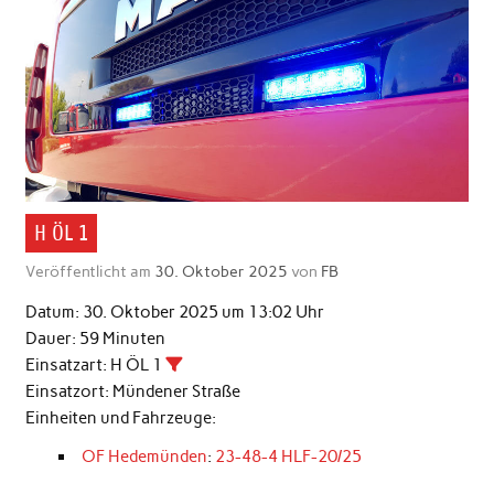
H ÖL 1
Veröffentlicht am
30. Oktober 2025
von
FB
Datum:
30. Oktober 2025 um 13:02 Uhr
Dauer:
59 Minuten
Einsatzart:
H ÖL 1
Einsatzort:
Mündener Straße
Einheiten und Fahrzeuge:
OF Hedemünden
:
23-48-4 HLF-20/25