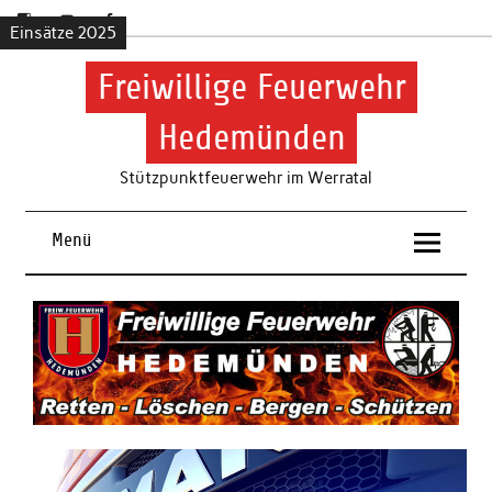
Skip
to
Einsätze 2025
content
Freiwillige Feuerwehr
Hedemünden
Stützpunktfeuerwehr im Werratal
Menü