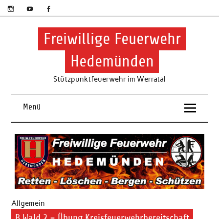
Skip
to
content
Freiwillige Feuerwehr
Hedemünden
Stützpunktfeuerwehr im Werratal
Menü
Allgemein
B Wald 2 – Übung Kreisfeuerwehrbereitschaft