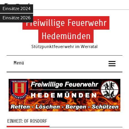
Skip
to
Einsätze
2025
Einsätze 2025
Einsätze 2024
content
Einsätze 2026
Einsätze 2026
Freiwillige Feuerwehr
Hedemünden
Stützpunktfeuerwehr im Werratal
Menü
EINHEIT:
OF ROSDORF