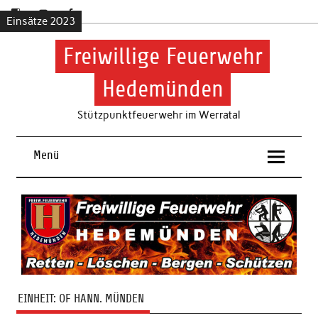
Skip
to
Einsätze 2024
Einsätze 2024
Einsätze 2024
Einsätze 2023
content
Freiwillige Feuerwehr
Hedemünden
Stützpunktfeuerwehr im Werratal
Menü
EINHEIT:
OF HANN. MÜNDEN